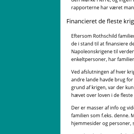
rapporterne har været man
Financieret de fleste kri
Eftersom Rothschild familie
de i stand til at finansiere d
Napoleonskrigene til verdens
enkeltpersoner, har familien
Ved afslutningen af hver kri
andre lande havde brug for
grund af krigen, var der kun
hævet over loven i de fleste
Der er masser af info og vid
familien som f.eks. denne. M
hjemmesider og personer, som