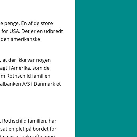
ne penge. En af de store
 for USA. Det er en udbredt
på den amerikanske
, at der ikke var nogen
agt i Amerika, som de
om Rothschild familien
nalbanken A/S i Danmark et
 Rothschild familien, har
sat en plet på bordet for
et svær at bekræfte, men