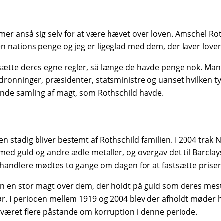
er anså sig selv for at være hævet over loven. Amschel Ro
en nations penge og jeg er ligeglad med dem, der laver loven
tsætte deres egne regler, så længe de havde penge nok. Ma
, dronninger, præsidenter, statsministre og uanset hvilken t
nde samling af magt, som Rothschild havde.
en stadig bliver bestemt af Rothschild familien. I 2004 trak
ed guld og andre ædle metaller, og overgav det til Barclays
rhandlere mødtes to gange om dagen for at fastsætte prisen
en en stor magt over dem, der holdt på guld som deres mest 
. I perioden mellem 1919 og 2004 blev der afholdt møder 
 været flere påstande om korruption i denne periode.