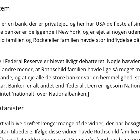
stem
r en bank, der er privatejet, og her har USA de fleste af si
 banker er beliggende i New York, og er ejet af nogen uden
ild familien og Rockefeller familien havde stor indflydelse 
i Federal Reserve er blevet livligt debatteret. Nogle hævder
 andre mener, at Rothschild familien havde lige så meget m
nde, og at eje alle de store banker var en hemmelighed, s
r: Banken er alt andet end 'federal'. Den er ligesom Natio
 intet 'nationalt' over Nationalbanken.]
tanister
 vil blive drøftet længe: mange af de vidner, der har besøgt
an tilbedere. Ifølge disse vidner havde Rothschild familien 
ik lov til at sidde i denne stol. Denne påståand har har vær