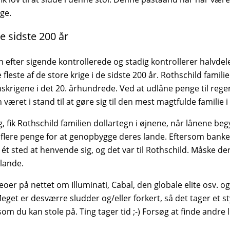
ge.
ge sidste 200 år
n efter sigende kontrollerede og stadig kontrollerer halvdel
e fleste af de store krige i de sidste 200 år. Rothschild familie
krigene i det 20. århundrede. Ved at udlåne penge til regerin
 været i stand til at gøre sig til den mest magtfulde familie 
g, fik Rothschild familien dollartegn i øjnene, når lånene b
 flere penge for at genopbygge deres lande. Eftersom banke
 ét sted at henvende sig, og det var til Rothschild. Måske der
 lande.
eoer på nettet om Illuminati, Cabal, den globale elite osv. o
eget er desværre sludder og/eller forkert, så det tager et st
 du kan stole på. Ting tager tid ;-) Forsøg at finde andre l