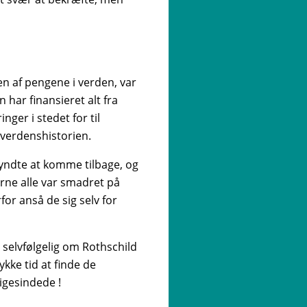
en af pengene i verden, var
n har finansieret alt fra
ger i stedet for til
i verdenshistorien.
egyndte at komme tilbage, og
rne alle var smadret på
for anså de sig selv for
g selvfølgelig om Rothschild
ykke tid at finde de
igesindede !