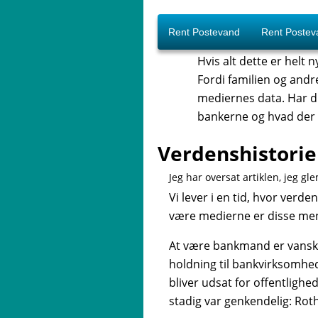
Rent Postevand
Rent Postev
Hvis alt dette er helt 
Fordi familien og andr
mediernes data. Har du
bankerne og hvad der 
Verdenshistorie
Jeg har oversat artiklen, jeg g
Vi lever i en tid, hvor ver
være medierne er disse menn
At være bankmand er vanske
holdning til bankvirksomhe
bliver udsat for offentlighe
stadig var genkendelig: Roth