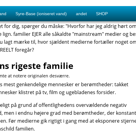
and
Syre-Base (ioniseret vand)
andet
SHOP
nyt for dig, spørger du måske: "Hvorfor har jeg aldrig hørt om
e lign. familier EJER alle såkaldte "mainstream" medier og b
 lagt mærke til, hvor sjældent medierne fortæller noget om
REELT foregår?
ns rigeste familie
lemte at notere originalen desværre.
dens mest genkendelige mennesker er berømtheder: takket
esker klistret på tv, film og ugebladenes forsider.
ligt på grund af offentlighedens overvældende negativ
d, men i endnu højere grad med berømtheder, der konstan
den. Før medierne gik rigtigt i gang med at eksponere stjerne
schild familien.