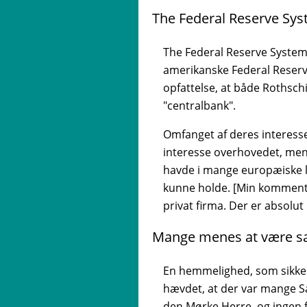
The Federal Reserve Sy
The Federal Reserve System e
amerikanske Federal Reserve
opfattelse, at både Rothsch
"centralbank".
Omfanget af deres interesse 
interesse overhovedet, men
havde i mange europæiske la
kunne holde. [Min kommenta
privat firma. Der er absolut
Mange menes at være sa
En hemmelighed, som sikkert
hævdet, at der var mange Sat
den Mørke Herre, og ingen f