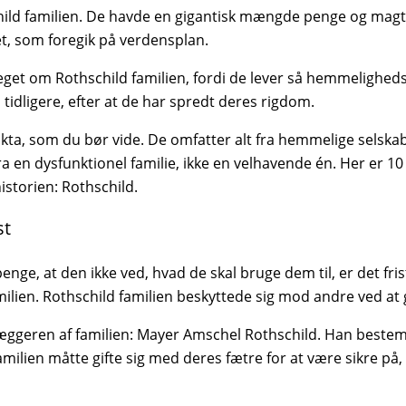
ild familien. De havde en gigantisk mængde penge og magt 
et, som foregik på verdensplan.
meget om Rothschild familien, fordi de lever så hemmeligheds
idligere, efter at de har spredt deres rigdom.
akta, som du bør vide. De omfatter alt fra hemmelige selskab
 fra en dysfunktionel familie, ikke en velhavende én. Her er
istorien: Rothschild.
st
enge, at den ikke ved, hvad de skal bruge dem til, er det f
 familien. Rothschild familien beskyttede sig mod andre ved at
læggeren af familien: Mayer Amschel Rothschild. Han bestemt
lien måtte gifte sig med deres fætre for at være sikre på, a