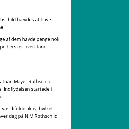
thschild hævdes at have
e."
nge af dem havde penge nok
ype hersker hvert land
 Nathan Mayer Rothschild
. Indflydelsen startede i
.
værdifulde aktiv, hvilket
hver dag på N M Rothschild