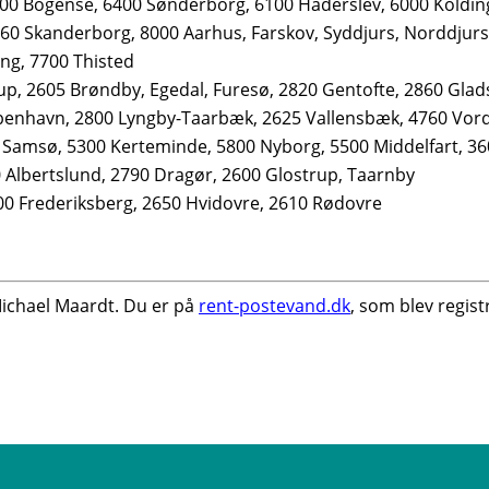
00 Bogense, 6400 Sønderborg, 6100 Haderslev, 6000 Koldin
60 Skanderborg, 8000 Aarhus, Farskov, Syddjurs, Norddjurs
ng, 7700 Thisted
rup, 2605 Brøndby, Egedal, Furesø, 2820 Gentofte, 2860 Gla
øbenhavn, 2800 Lyngby-Taarbæk, 2625 Vallensbæk, 4760 Vor
, Samsø, 5300 Kerteminde, 5800 Nyborg, 5500 Middelfart, 3
0 Albertslund, 2790 Dragør, 2600 Glostrup, Taarnby
000 Frederiksberg, 2650 Hvidovre, 2610 Rødovre
ichael Maardt. Du er på
rent-postevand.dk
, som blev regist