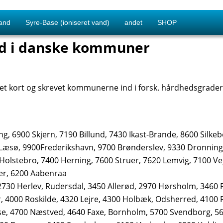
and
Syre-Base (ioniseret vand)
andet
SHOP
d i danske kommuner
 et kort og skrevet kommunerne ind i forsk. hårdhedsgrader
ng, 6900 Skjern, 7190 Billund, 7430 Ikast-Brande, 8600 Silke
 Læsø, 9900Frederikshavn, 9700 Brønderslev, 9330 Dronning
 Holstebro, 7400 Herning, 7600 Struer, 7620 Lemvig, 7100 Vej
er, 6200 Aabenraa
 2730 Herlev, Rudersdal, 3450 Allerød, 2970 Hørsholm, 3460 
, 4000 Roskilde, 4320 Lejre, 4300 Holbæk, Odsherred, 4100 
se, 4700 Næstved, 4640 Faxe, Bornholm, 5700 Svendborg, 5