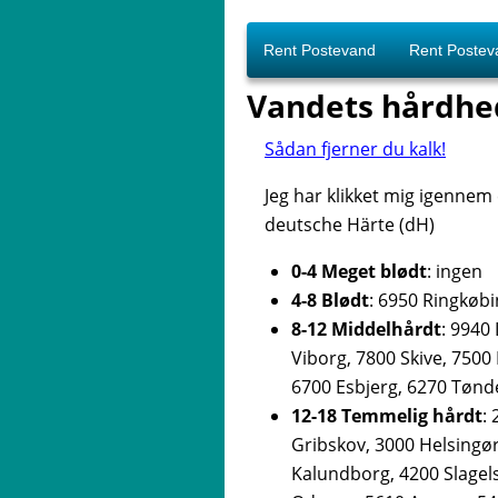
Rent Postevand
Rent Postev
Vandets hårdhe
Sådan fjerner du kalk!
Jeg har klikket mig igennem
deutsche Härte (dH)
0-4 Meget blødt
: ingen
4-8 Blødt
: 6950 Ringkøbi
8-12 Middelhårdt
: 9940
Viborg, 7800 Skive, 7500
6700 Esbjerg, 6270 Tønd
12-18 Temmelig hårdt
:
Gribskov, 3000 Helsingør
Kalundborg, 4200 Slagel