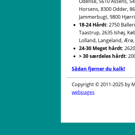
Odense, 5610 Assens, 54
Horsens, 8300 Odder, 86
Jammerbugt, 9800 Hjørri
18-24 Hårdt
: 2750 Balle
Taastrup, 2635 Ishøj, K
Lolland, Langeland, Ærø
24-30 Meget hårdt
: 262
> 30 særdeles hårdt
: 2
Sådan fjerner du kalk!
Copyright © 2011-2025 by M
webpages